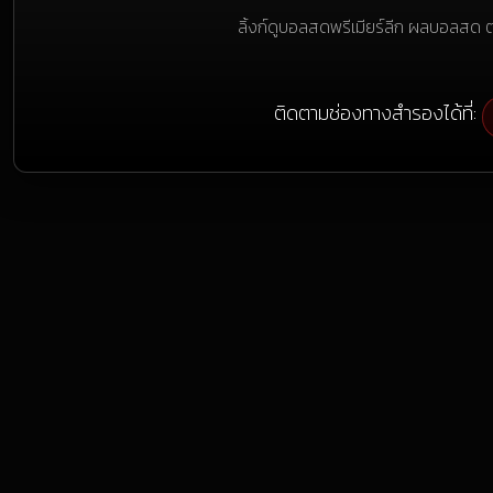
ลิ้งก์ดูบอลสดพรีเมียร์ลีก ผลบอลสด ต
ติดตามช่องทางสำรองได้ที่: