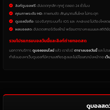
ลิงก์ดูบอลฟรี:
อัปเดตทุกลีก ทุกคู่ ตลอด 24 ชั่วโมง
คุณภาพระดับ HD:
ภาพคมชัด สัญญาณลื่นไหล ไม่กระตุก
ดูบอลมือถือ:
รองรับทุกระบบทั้ง iOS และ Android ไม่ต้องโหลด
ผลบอลสด:
อัปเดตสกอร์เรียลไทม์ พร้อมตารางคะแนนและสถิติย้
รวมโปรแกรมบอลวันนี้และลิงก์ถ่ายทอดสด
นอกจากบริการ
ดูบอลออนไลน์
แล้ว เรายังมี
ตารางบอลวันนี้
และโปรแก
กำลังมองหาเว็บดูบอลที่มีความเสถียรสูงและไม่มีโฆษณาบังหน้าจอ
เว
ดูบอลสดว