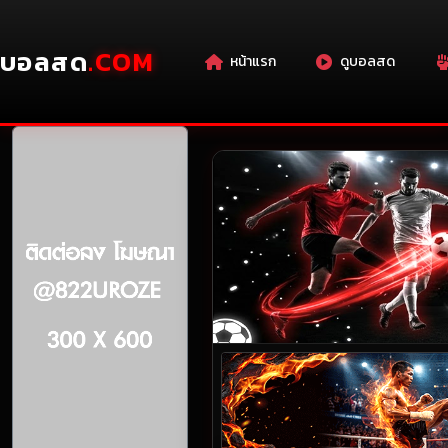
ด คมชัดระดับ 4K ดูฟรีทุกลีกดังทั่วโลกตลอด 24 ชั่วโมง
ดูบอลสด
.COM
หน้าแรก
ดูบอลสด