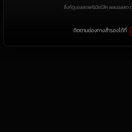
ลิ้งก์ดูบอลสดพรีเมียร์ลีก ผลบอลสด ต
ติดตามช่องทางสำรองได้ที่: