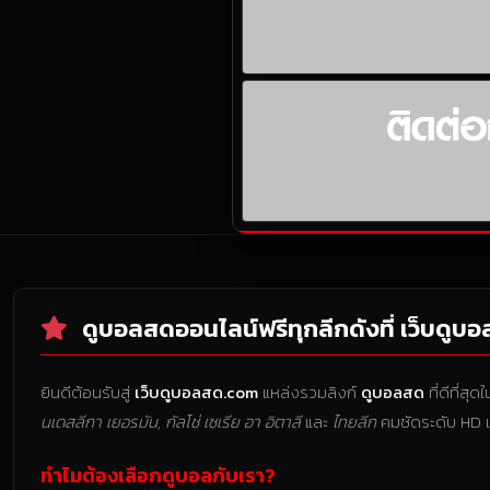
ดูบอลสดออนไลน์ฟรีทุกลีกดังที่ เว็บดู
ยินดีต้อนรับสู่
เว็บดูบอลสด.com
แหล่งรวมลิงก์
ดูบอลสด
ที่ดีที่ส
นเดสลีกา เยอรมัน, กัลโช่ เซเรีย อา อิตาลี
และ
ไทยลีก
คมชัดระดับ HD แล
ทำไมต้องเลือกดูบอลกับเรา?