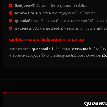
ลิงก์ดูบอลฟรี:
อัปเดตทุกลีก ทุกคู่ ตลอด 24 ชั่วโมง
คุณภาพระดับ HD:
ภาพคมชัด สัญญาณลื่นไหล ไม่กระตุก
ดูบอลมือถือ:
รองรับทุกระบบทั้ง iOS และ Android ไม่ต้องโหลด
ผลบอลสด:
อัปเดตสกอร์เรียลไทม์ พร้อมตารางคะแนนและสถิติย้
รวมโปรแกรมบอลวันนี้และลิงก์ถ่ายทอดสด
นอกจากบริการ
ดูบอลออนไลน์
แล้ว เรายังมี
ตารางบอลวันนี้
และโปรแก
กำลังมองหาเว็บดูบอลที่มีความเสถียรสูงและไม่มีโฆษณาบังหน้าจอ
เว
ดูบอลสดว