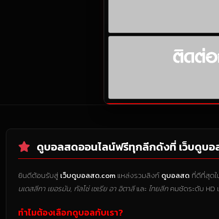
ดูบอลสดออนไลน์ฟรีทุกลีกดังที่ เว็บดู
ยินดีต้อนรับสู่
เว็บดูบอลสด.com
แหล่งรวมลิงก์
ดูบอลสด
ที่ดีที่ส
นเดสลีกา เยอรมัน, กัลโช่ เซเรีย อา อิตาลี
และ
ไทยลีก
คมชัดระดับ HD แล
ทำไมต้องเลือกดูบอลกับเรา?