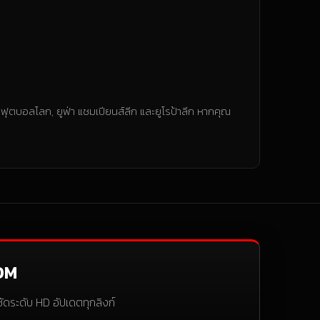
งฟุตบอลโลก, ยูฟ่า แชมเปียนส์ลีก และยูโรป้าลีก หากคุณ
COM
ัดระดับ HD อัปเดตทุกลิงก์