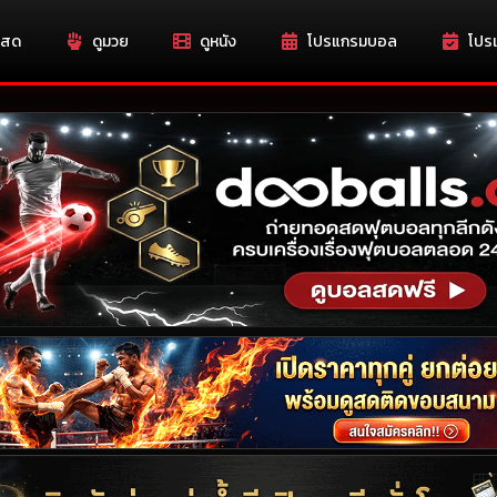
ลสด
ดูมวย
ดูหนัง
โปรแกรมบอล
โปร