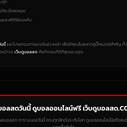
ะตุก
ไม่ต้องโหลดแอป
นและสถิติย้อนหลัง
นี้
และโปรแกรมการแข่งขันล่วงหน้า เพื่อให้คุณไม่พลาดคู่บิ๊กแมตช์สำคัญ ทั้
ังหน้าจอ
เว็บดูบอลสด
คือคำตอบที่ดีที่สุดของคุณ
บอลสดวันนี้ ดูบอลออนไลน์ฟรี เว็บดูบอลสด.
ก ผลบอลสด ตารางบอลวันนี้ ครบทุกลีกดังระดับโลก ดูบอลออนไลน์มือถือคมช