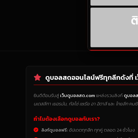
ดูบอลสดออนไลน์ฟรีทุกลีกดังที่
ยินดีต้อนรับสู่
เว็บดูบอลสด.com
แหล่งรวมลิงก์
ดูบอล
นเดสลีกา เยอรมัน, กัลโช่ เซเรีย อา อิตาลี
และ
ไทยลีก
คมชัด
ทำไมต้องเลือกดูบอลกับเรา?
ลิงก์ดูบอลฟรี:
อัปเดตทุกลีก ทุกคู่ ตลอด 24 ชั่วโมง