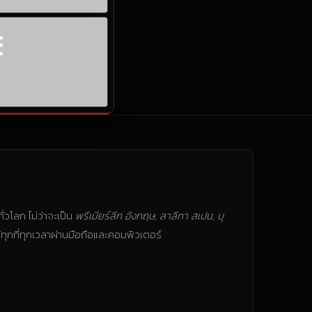
่วโลก ไม่ว่าจะเป็น
พรีเมียร์ลีก อังกฤษ, ลาลีกา สเปน, บุ
้ทุกที่ทุกเวลาผ่านมือถือและคอมพิวเตอร์