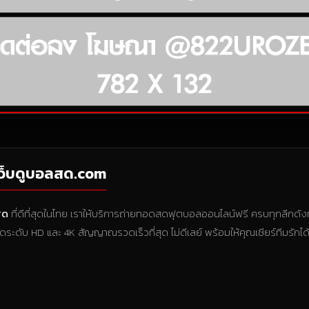
 เว็บดูบอลสด.com
สด
ที่ดีที่สุดในไทย เราให้บริการถ่ายทอดสดฟุตบอลออนไลน์ฟรี ครบทุกลีกดังทั
ระดับ HD และ 4K สัญญาณรวดเร็วที่สุด ไม่ดีเลย์ พร้อมให้คุณเชียร์ทีมรักได